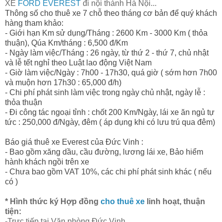
XE
FORD EVEREST
đi nội thành Hà Nội...
Thông số cho thuê xe 7 chỗ theo tháng cơ bản để quý khách
hàng tham khảo:
- Giới hạn Km sử dụng/Tháng : 2600 Km - 3000 Km ( thỏa
thuận), Qúa Km/tháng : 6,500 đ/Km
- Ngày làm việc/Tháng : 26 ngày, từ thứ 2 - thứ 7, chủ nhật
và lễ tết nghỉ theo Luật lao động Việt Nam
- Giờ làm việc/Ngày : 7h00 - 17h30, quá giờ ( sớm hơn 7h00
và muộn hơn 17h30 : 65,000 đ/h)
- Chi phí phát sinh làm việc trong ngày chủ nhật, ngày lễ :
thỏa thuận
- Đi công tác ngoại tỉnh : chốt 200 Km/Ngày, lái xe ăn ngủ tự
tức : 250,000 đ/Ngày, đêm ( áp dụng khi có lưu trú qua đêm)
Báo giá thuê xe Everest của Đức Vinh :
- Bao gồm xăng dầu, cầu đường, lương lái xe, Bảo hiểm
hành khách ngồi trên xe
- Chưa bao gồm VAT 10%, các chi phí phát sinh khác ( nếu
có )
* Hình thức ký Hợp đồng
cho thuê xe
linh hoạt, thuận
tiện:
-Trực tiếp tại Văn phòng Đức Vinh