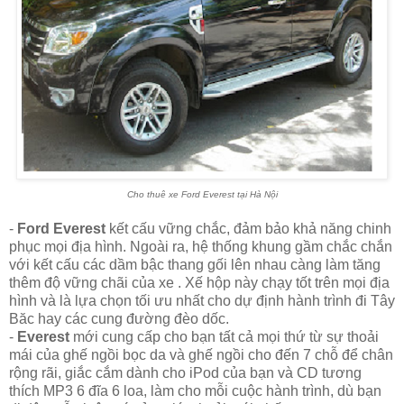
Cho thuê xe Ford Everest tại Hà Nội
-
Ford Everest
kết cấu vững chắc, đảm bảo khả năng chinh
phục mọi địa hình. Ngoài ra, hệ thống khung gầm chắc chắn
với kết cấu các dầm bậc thang gối lên nhau càng làm tăng
thêm độ vững chãi của xe . Xế hộp này chạy tốt trên mọi địa
hình và là lựa chọn tối ưu nhất cho dự định hành trình đi Tây
Băc hay các cung đường đèo dốc.
-
Everest
mới cung cấp cho bạn tất cả mọi thứ từ sự thoải
mái của ghế ngồi bọc da và ghế ngồi cho đến 7 chỗ để chân
rộng rãi, giắc cắm dành cho iPod của bạn và CD tương
thích MP3 6 đĩa 6 loa, làm cho mỗi cuộc hành trình, dù bạn