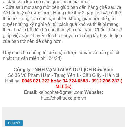
đi đâu, vẫn luôn có cảm giác thoải mái nhất .
- Cửa sau mở sang một bên giúp bạn đến hàng ghế sau và
để hành lý dễ dàng hơn. Hàng ghế thứ 2 gập kép và có thể
tháo rời cung cấp cho bạn nhiều không gian hơn để giải
quyết những kỳ nghỉ với túi xách quá khổ và thiết bị mang
theo, hoặc chỗ để chú chó thân yêu của bạn.. Chắc chắc sẽ
giúp việc vận chuyển đồ cho chuyến đi công tác hay du lịch
của bạn trở nên dễ dàng hơn.
Hãy cho cho chúng tôi để nhận được tư vấn và báo giá tốt
nhất ( tư vấn miễn phí, 24/24)
Công ty TNHH VẬN TẢI VÀ DU LỊCH Đức Vinh
Số 36 Vũ Phạm Hàm - Trung Yên 1 - Cầu Giấy - Hà Nội
Hotline:
0946 021 222 hoặc 04 724 6688 - 0912 206 287 (
Mr.Lộc)
Email:
xelocphat@gmail.com
Website:
http://chothuexe.pro.vn
Chia sẻ