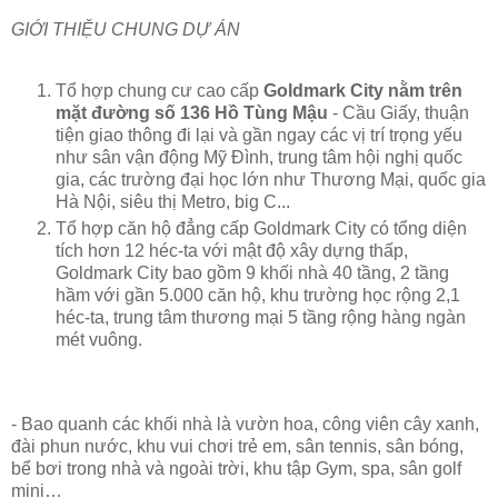
GIỚI THIỆU CHUNG DỰ ÁN
Tổ hợp chung cư cao cấp
Goldmark City nằm trên
mặt đường số 136 Hồ Tùng Mậu
- Cầu Giấy, thuận
tiện giao thông đi lại và gần ngay các vị trí trọng yếu
như sân vận động Mỹ Đình, trung tâm hội nghị quốc
gia, các trường đại học lớn như Thương Mại, quốc gia
Hà Nội, siêu thị Metro, big C...
Tổ hợp căn hộ đẳng cấp Goldmark City có tổng diện
tích hơn 12 héc-ta với mật độ xây dựng thấp,
Goldmark City bao gồm 9 khối nhà 40 tầng, 2 tầng
hầm với gần 5.000 căn hộ, khu trường học rộng 2,1
héc-ta, trung tâm thương mại 5 tầng rộng hàng ngàn
mét vuông.
- Bao quanh các khối nhà là vườn hoa, công viên cây xanh,
đài phun nước, khu vui chơi trẻ em, sân tennis, sân bóng,
bể bơi trong nhà và ngoài trời, khu tập Gym, spa, sân golf
mini…