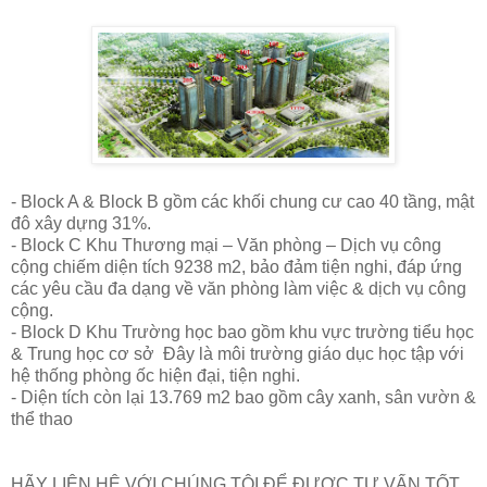
- Block A & Block B gồm các khối chung cư cao 40 tầng, mật
đô xây dựng 31%.
- Block C Khu Thương mại – Văn phòng – Dịch vụ công
cộng chiếm diện tích 9238 m2, bảo đảm tiện nghi, đáp ứng
các yêu cầu đa dạng về văn phòng làm việc & dịch vụ công
cộng.
- Block D Khu Trường học bao gồm khu vực trường tiểu học
& Trung học cơ sở Đây là môi trường giáo dục học tập với
hệ thống phòng ốc hiện đại, tiện nghi.
- Diện tích còn lại 13.769 m2 bao gồm cây xanh, sân vườn &
thể thao
HÃY LIÊN HỆ VỚI CHÚNG TÔI ĐỂ ĐƯỢC TƯ VẤN TỐT