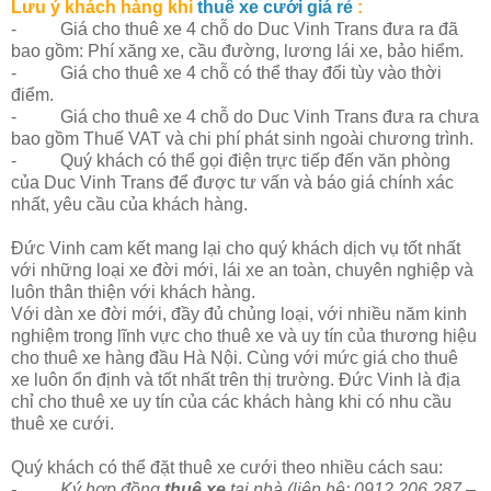
Lưu ý khách hàng khi
thuê xe cưới giá rẻ
:
- Giá cho thuê xe 4 chỗ do Duc Vinh Trans đưa ra đã
bao gồm: Phí xăng xe, cầu đường, lương lái xe, bảo hiểm.
- Giá cho thuê xe 4 chỗ có thể thay đổi tùy vào thời
điểm.
- Giá cho thuê xe 4 chỗ do Duc Vinh Trans đưa ra chưa
bao gồm Thuế VAT và chi phí phát sinh ngoài chương trình.
- Quý khách có thể gọi điện trực tiếp đến văn phòng
của Duc Vinh Trans để được tư vấn và báo giá chính xác
nhất, yêu cầu của khách hàng.
Đức Vinh cam kết mang lại cho quý khách dịch vụ tốt nhất
với những loại xe đời mới, lái xe an toàn, chuyên nghiệp và
luôn thân thiện với khách hàng.
Với dàn xe đời mới, đầy đủ chủng loại, với nhiều năm kinh
nghiệm trong lĩnh vực cho thuê xe và uy tín của thương hiệu
cho thuê xe hàng đầu Hà Nội. Cùng với mức giá cho thuê
xe luôn ổn định và tốt nhất trên thị trường. Đức Vinh là địa
chỉ cho thuê xe uy tín của các khách hàng khi có nhu cầu
thuê xe cưới.
Quý khách có thể đặt thuê xe cưới theo nhiều cách sau:
- Ký hợp đồng
thuê xe
tại nhà (liên hệ: 0912 206 287 –