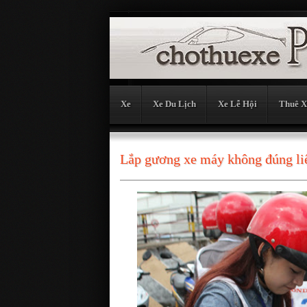
Xe
Xe Du Lịch
Xe Lễ Hội
Thuê X
Lắp gương xe máy không đúng liệ