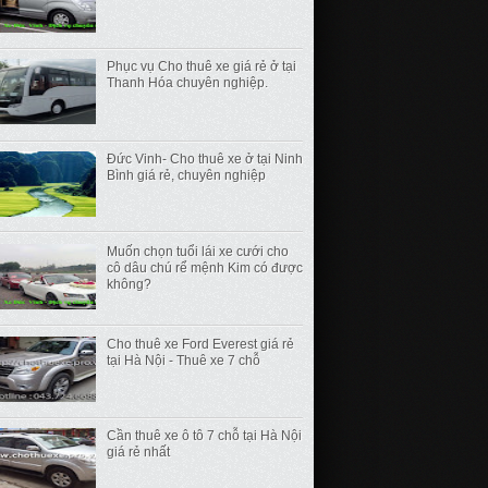
Phục vụ Cho thuê xe giá rẻ ở tại
Thanh Hóa chuyên nghiệp.
Đức Vinh- Cho thuê xe ở tại Ninh
Bình giá rẻ, chuyên nghiệp
Muốn chọn tuổi lái xe cưới cho
cô dâu chú rể mệnh Kim có được
không?
Cho thuê xe Ford Everest giá rẻ
tại Hà Nội - Thuê xe 7 chỗ
Cần thuê xe ô tô 7 chỗ tại Hà Nội
giá rẻ nhất