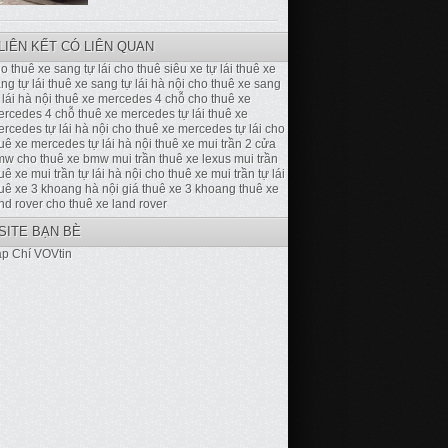
LIÊN KẾT CÓ LIÊN QUAN
o thuê xe sang tự lái
cho thuê siêu xe tự lái
thuê xe
ng tự lái
thuê xe sang tự lái hà nội
cho thuê xe sang
 lái hà nội
thuê xe mercedes 4 chỗ
cho thuê xe
ercedes 4 chỗ
thuê xe mercedes tự lái
thuê xe
rcedes tự lái hà nội
cho thuê xe mercedes tự lái
cho
uê xe mercedes tự lái hà nội
thuê xe mui trần 2 cửa
mw
cho thuê xe bmw mui trần
thuê xe lexus mui trần
uê xe mui trần tự lái hà nội
cho thuê xe mui trần tự lái
uê xe 3 khoang hà nội
giá thuê xe 3 khoang
thuê xe
nd rover
cho thuê xe land rover
SITE BẠN BÈ
p Chí VOVtin