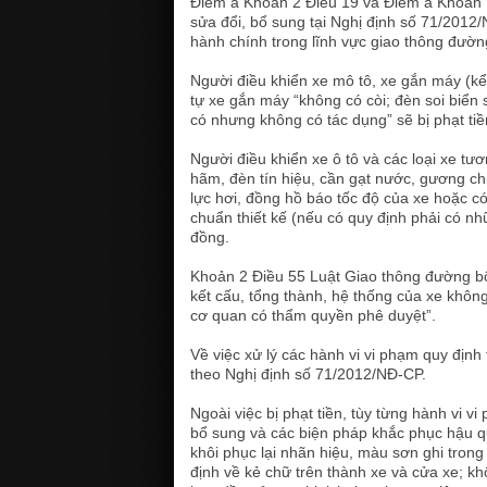
Điểm a Khoản 2 Điều 19 và Điểm a Khoản 
sửa đổi, bổ sung tại Nghị định số 71/201
hành chính trong lĩnh vực giao thông đườn
Người điều khiển xe mô tô, xe gắn máy (kể 
tự xe gắn máy “không có còi; đèn soi biển
có nhưng không có tác dụng” sẽ bị phạt ti
Người điều khiển xe ô tô và các loại xe tư
hãm, đèn tín hiệu, cần gạt nước, gương chi
lực hơi, đồng hồ báo tốc độ của xe hoặc c
chuẩn thiết kế (nếu có quy định phải có nh
đồng.
Khoản 2 Điều 55 Luật Giao thông đường bộ
kết cấu, tổng thành, hệ thống của xe không
cơ quan có thẩm quyền phê duyệt”.
Về việc xử lý các hành vi vi phạm quy địn
theo Nghị định số 71/2012/NĐ-CP.
Ngoài việc bị phạt tiền, tùy từng hành vi 
bổ sung và các biện pháp khắc phục hậu qu
khôi phục lại nhãn hiệu, màu sơn ghi trong
định về kẻ chữ trên thành xe và cửa xe; khô