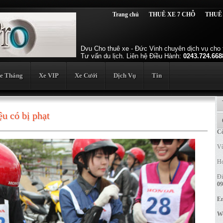
Trang chủ
THUÊ XE 7 CHỖ
THUÊ
Dvu Cho thuê xe - Đức Vinh chuyên dịch vụ cho t
Tư vấn du lịch. Liên hệ Điều Hành:
0243.724.668
e Tháng
Xe VIP
Xe Cưới
Dịch Vụ
Tin
u có bị phạt
Cô
Vũ
Ho
Đi
09
Em
We