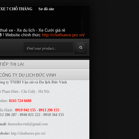
 XE 7 CHỖ THÁNG
Sơ đồ site
huê xe - Xe du lịch - Xe Cưới giá rẻ
8
! Website chính thức
http://chothuexe.pro.vn/
TIẾP THỊ LẠI
CÔNG TY DU LỊCH ĐỨC VINH
ng ty TNHH Vận tải và Du lịch Đức Vinh
 Phạm Hàm - Cầu Giấy - Hà Nội
tline:
0243 724 6688
ều Hành :
0919 942 155 - 0913 296 155
12 206 287 - 0946 021 222 - 0918 564 155
ail:
thuexeducvinh@gmail.com
bsite:
http://chothuexe.pro.vn/