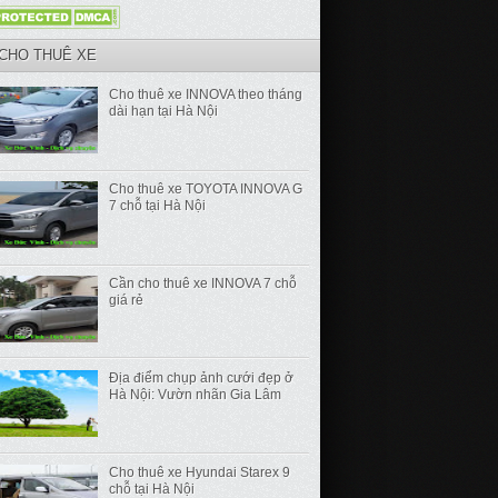
CHO THUÊ XE
Cho thuê xe INNOVA theo tháng
dài hạn tại Hà Nội
Cho thuê xe TOYOTA INNOVA G
7 chỗ tại Hà Nội
Cần cho thuê xe INNOVA 7 chỗ
giá rẻ
Địa điểm chụp ảnh cưới đẹp ở
Hà Nội: Vườn nhãn Gia Lâm
Cho thuê xe Hyundai Starex 9
chỗ tại Hà Nội