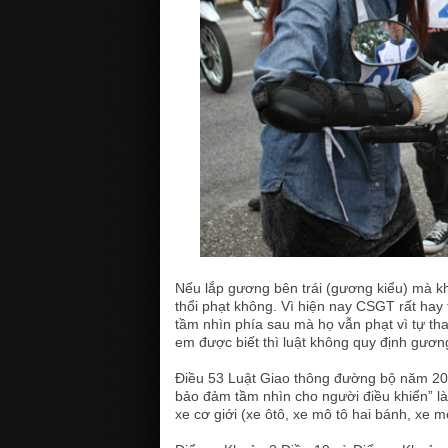
Nếu lắp gương bên trái (gương kiểu) mà kh
thổi phạt không. Vì hiện nay CSGT rất hay 
tầm nhìn phía sau mà họ vẫn phạt vì tự th
em được biết thì luật không quy định gương
Điều 53 Luật Giao thông đường bộ năm 2008
bảo đảm tầm nhìn cho người điều khiển” l
xe cơ giới (xe ôtô, xe mô tô hai bánh, xe 