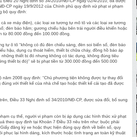
1 Điều 20 Nghị định số 34/2010/NĐ-CP ngày 02/4/2010, đã được
2/NĐ-CP ngày 19/9/2012 của Chính phủ quy định xử phạt vi phạm
g bộ quy định:
cả xe máy điện), các loại xe tương tự mô tô và các loại xe tương
 số; đèn báo hãm; gương chiếu hậu bên trái người điều khiển hoặc
ền từ 80.000 đồng đến 100.000 đồng.
ơng tự ô tô “không có đủ đèn chiếu sáng, đèn soi biển số, đèn báo
ếu hậu, dụng cụ thoát hiểm, thiết bị chữa cháy, đồng hồ báo áp
ó những thiết bị đó nhưng không có tác dụng, không đúng tiêu
ững thiết bị đó)” sẽ bị phạt tiền từ 300.000 đồng đến 500.000
 năm 2008 quy định: “Chủ phương tiện không được tự thay đổi
 đúng với thiết kế của nhà chế tạo hoặc thiết kế cải tạo đã được
h trên, Điều 33 Nghị định số 34/2010/NĐ-CP, được sửa đổi, bổ sung
vi phạm cụ thể, người vi phạm còn bị áp dụng các hình thức xử phạt
ả theo quy định tại Khoản 7 Điều 33 nêu trên như: buộc phải
 Giấy đăng ký xe hoặc thực hiện đúng quy định về biển số, quy
i phục lại hình dáng, kích thước hoặc tình trạng an toàn kỹ thuật