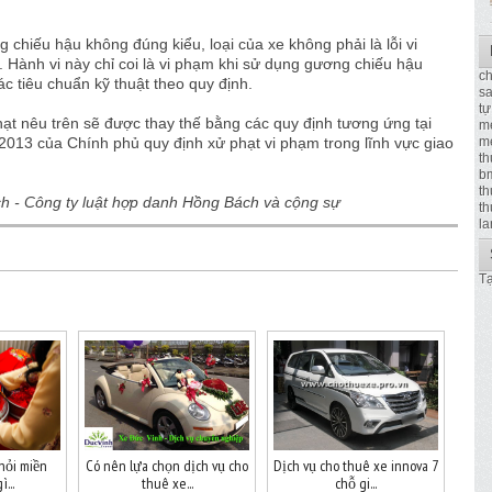
 chiếu hậu không đúng kiểu, loại của xe không phải là lỗi vi
. Hành vi này chỉ coi là vi phạm khi sử dụng gương chiếu hậu
ch
 tiêu chuẩn kỹ thuật theo quy định.
sa
tự
ạt nêu trên sẽ được thay thế bằng các quy định tương ứng tại
m
me
2013 của Chính phủ quy định xử phạt vi phạm trong lĩnh vực giao
th
b
th
 - Công ty luật hợp danh Hồng Bách và cộng sự
th
la
Tạ
hỏi miền
Có nên lựa chọn dịch vụ cho
Dịch vụ cho thuê xe innova 7
...
thuê xe...
chỗ gi...