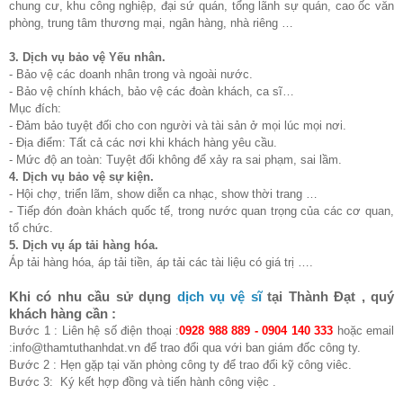
chung cư, khu công nghiệp, đại sứ quán, tổng lãnh sự quán, cao ốc văn
phòng, trung tâm thương mại, ngân hàng, nhà riêng …
3. Dịch vụ bảo vệ Yếu nhân.
- Bảo vệ các doanh nhân trong và ngoài nước.
- Bảo vệ chính khách, bảo vệ các đoàn khách, ca sĩ…
Mục đích:
- Đảm bảo tuyệt đối cho con người và tài sản ở mọi lúc mọi nơi.
- Địa điểm: Tất cả các nơi khi khách hàng yêu cầu.
- Mức độ an toàn: Tuyệt đối không để xảy ra sai phạm, sai lầm.
4. Dịch vụ bảo vệ sự kiện.
- Hội chợ, triển lãm, show diễn ca nhạc, show thời trang …
- Tiếp đón đoàn khách quốc tế, trong nước quan trọng của các cơ quan,
tổ chức.
5. Dịch vụ áp tải hàng hóa.
Áp tải hàng hóa, áp tải tiền, áp tải các tài liệu có giá trị ….
Khi có nhu cầu sử dụng
dịch vụ vệ sĩ
tại Thành Đạt , quý
khách hàng cần :
Bước 1 : Liên hệ số điện thoại :
0928 988 889 - 0904 140 333
hoặc email
:info@thamtuthanhdat.vn để trao đổi qua với ban giám đốc công ty.
Bước 2 : Hẹn gặp tại văn phòng công ty để trao đổi kỹ công viêc.
Bước 3: Ký kết hợp đồng và tiến hành công việc .