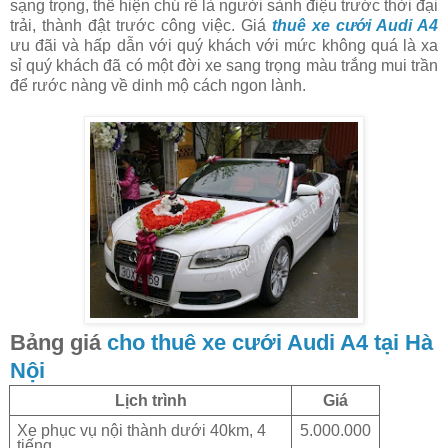
sạng trọng, thể hiện chú rể là người sành điệu trước thời đại
trải, thành đật trước công việc. Giá
thuê xe cưới Audi A4
ưu đãi và hấp dẫn với quý khách với mức không quá là xa
sỉ quý khách đã có một đời xe sang trọng màu trắng mui trần
để rước nàng về dinh mộ cách ngon lành.
Bảng giá
cho thuê xe cưới Audi A4 tại Hà
Nội
Lịch trình
Giá
Xe phục vụ nội thành dưới 40km, 4
5.000.000
tiếng