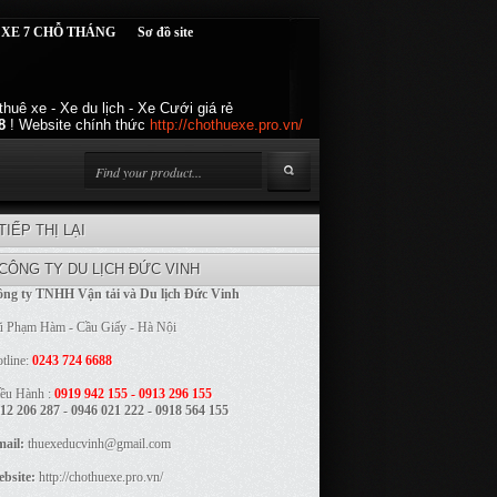
 XE 7 CHỖ THÁNG
Sơ đồ site
huê xe - Xe du lịch - Xe Cưới giá rẻ
8
! Website chính thức
http://chothuexe.pro.vn/
TIẾP THỊ LẠI
CÔNG TY DU LỊCH ĐỨC VINH
ng ty TNHH Vận tải và Du lịch Đức Vinh
 Phạm Hàm - Cầu Giấy - Hà Nội
tline:
0243 724 6688
ều Hành :
0919 942 155 - 0913 296 155
12 206 287 - 0946 021 222 - 0918 564 155
ail:
thuexeducvinh@gmail.com
bsite:
http://chothuexe.pro.vn/