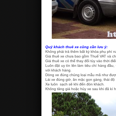
Quý khách thuê xe cũng cần lưu ý:
Không phải trả thêm bất kỳ khỏa phụ phí n
Giá thuê xe chưa bao gồm Thuế VAT và chi 
Giá thuê xe có thể thay đổi tùy vào thời đi
Luôn đặt uy tín lên làm tiêu chí hàng đầu
với khách hàng.
Dòng xe đúng chủng loại mẫu mã như được
Lái xe đúng giờ, ăn mặc gọn gàng, thái độ 
Xe luôn sạch sẽ khi đến đón khách.
Không tăng giá hoặc hủy xe sau khi đã kí 