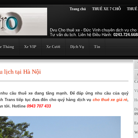
Trang chủ
THUÊ XE 7 CHỖ
THUÊ
Dvu Cho thuê xe - Đức Vinh chuyên dịch vụ cho t
Tư vấn du lịch. Liên hệ Điều Hành:
0243.724.668
e Tháng
Xe VIP
Xe Cưới
Dịch Vụ
Tin
u lịch tại Hà Nội
Cô
Vũ
 nhu cầu thuê xe đang tăng mạnh. Để đáp ứng nhu cầu của quý
inh Trans tiếp tục đưa đến cho quý hàng dịch vụ
cho thuê xe giá rẻ
,
Ho
an tới. Hotline
0943 707 433
Đi
09
Em
We