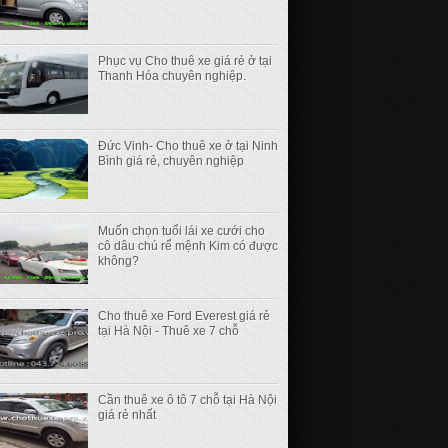
Phục vụ Cho thuê xe giá rẻ ở tại
Thanh Hóa chuyên nghiệp.
Đức Vinh- Cho thuê xe ở tại Ninh
Bình giá rẻ, chuyên nghiệp
Muốn chọn tuổi lái xe cưới cho
cô dâu chú rể mệnh Kim có được
không?
Cho thuê xe Ford Everest giá rẻ
tại Hà Nội - Thuê xe 7 chỗ
Cần thuê xe ô tô 7 chỗ tại Hà Nội
giá rẻ nhất