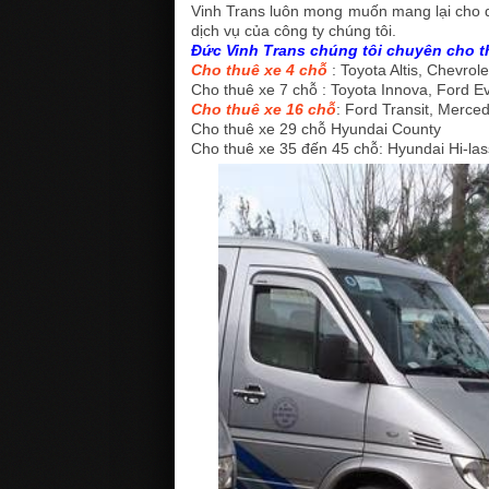
Vinh Trans luôn mong muốn mang lại cho q
dịch vụ của công ty chúng tôi.
Đức Vinh Trans chúng tôi chuyên cho th
Cho thuê xe 4 chỗ
: Toyota Altis, Chevrol
Cho thuê xe 7 chỗ : Toyota Innova, Ford E
Cho thuê xe 16 chỗ
: Ford Transit, Merced
Cho thuê xe 29 chỗ Hyundai County
Cho thuê xe 35 đến 45 chỗ: Hyundai Hi-las