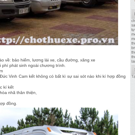
ch
sa
tự
m
me
th
b
th
th
ào về: bảo hiểm, lương lái xe, cầu đường, xăng xe
la
phí phát sinh ngoài chương trình.
ểm
, Đức Vinh Cam kết không có bất kì sự sai sót nào khi kí hợp đồng
Tạ
 kí kết
hòa nhã thân thiện,
hợp đồng.