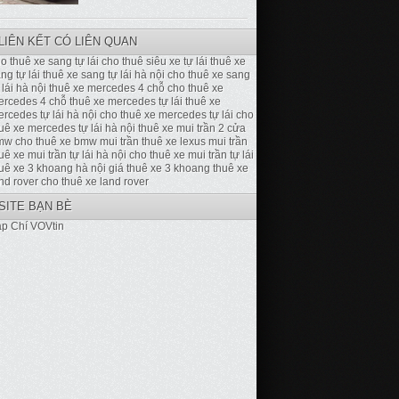
LIÊN KẾT CÓ LIÊN QUAN
o thuê xe sang tự lái
cho thuê siêu xe tự lái
thuê xe
ng tự lái
thuê xe sang tự lái hà nội
cho thuê xe sang
 lái hà nội
thuê xe mercedes 4 chỗ
cho thuê xe
ercedes 4 chỗ
thuê xe mercedes tự lái
thuê xe
rcedes tự lái hà nội
cho thuê xe mercedes tự lái
cho
uê xe mercedes tự lái hà nội
thuê xe mui trần 2 cửa
mw
cho thuê xe bmw mui trần
thuê xe lexus mui trần
uê xe mui trần tự lái hà nội
cho thuê xe mui trần tự lái
uê xe 3 khoang hà nội
giá thuê xe 3 khoang
thuê xe
nd rover
cho thuê xe land rover
SITE BẠN BÈ
p Chí VOVtin