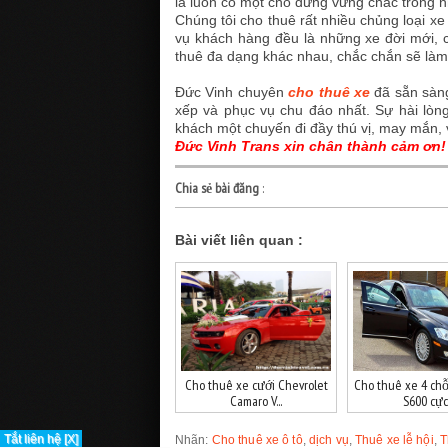
là luôn có một chỗ đứng vững chắc trong 
Chúng tôi
cho thuê rất nhiều chủng loại xe
vụ khách hàng đều là những xe đời mới, chất
thuê đa dạng khác nhau, chắc chắn sẽ làm 
Đức Vinh chuyên
cho thuê xe
đã sẵn sàng
xếp và phục vụ chu đáo nhất. Sự hài lòn
khách một chuyến đi đầy thú vị, may mắn, 
Đức Vinh Trans xin chân thành cảm ơn!
Chia sẻ bài đăng
:
Bài viết liên quan :
Cho thuê xe cưới Chevrolet
Cho thuê xe 4 ch
Camaro V...
S600 cực.
Tắt liên hệ [X]
Nhãn:
Cho thuê xe ô tô
,
dịch vụ
,
Thuê xe lễ hội
,
T