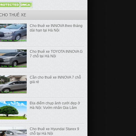
CHO THUÊ XE
Cho thuê xe INNOVA theo tháng
dài hạn tại Hà Nội
Cho thuê xe TOYOTA INNOVA G
7 chỗ tại Hà Nội
Cần cho thuê xe INNOVA 7 chỗ
giá rẻ
Địa điểm chụp ảnh cưới đẹp ở
Hà Nội: Vườn nhãn Gia Lâm
Cho thuê xe Hyundai Starex 9
chỗ tại Hà Nội