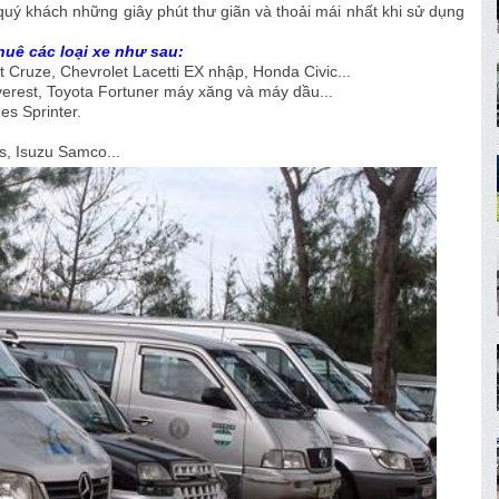
uý khách những giây phút thư giãn và thoải mái nhất khi sử dụng
uê các loại xe như sau:
et Cruze, Chevrolet Lacetti EX nhập, Honda Civic...
verest, Toyota Fortuner máy xăng và máy dầu...
es Sprinter.
s, Isuzu Samco...