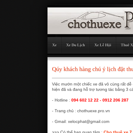
Xe
Xe Du Lịch
Xe Lễ Hội
Thuê X
Qúy khách hàng chú ý lịch đặt th
Việc mướn một chiếc xe đã vô cùng rất dễ
hiện đã và đang hỗ trợ tương tác bằng 3 c
- Hotline :
094 602 12 22 - 0912 206 287
- Trang chủ : chothuexe.pro.vn
- Gmail: xelocphat@gmail.com
>>> Có thể bạn quan tâm :
Cho thuê xe 7