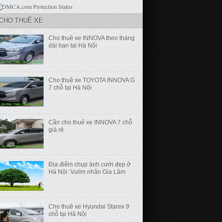
CHO THUÊ XE
Cho thuê xe INNOVA theo tháng
dài hạn tại Hà Nội
Cho thuê xe TOYOTA INNOVA G
7 chỗ tại Hà Nội
Cần cho thuê xe INNOVA 7 chỗ
giá rẻ
Địa điểm chụp ảnh cưới đẹp ở
Hà Nội: Vườn nhãn Gia Lâm
Cho thuê xe Hyundai Starex 9
chỗ tại Hà Nội