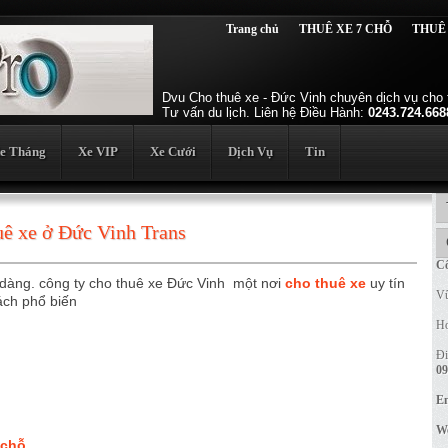
Trang chủ
THUÊ XE 7 CHỖ
THUÊ
Dvu Cho thuê xe - Đức Vinh chuyên dịch vụ cho t
Tư vấn du lịch. Liên hệ Điều Hành:
0243.724.668
e Tháng
Xe VIP
Xe Cưới
Dịch Vụ
Tin
uê xe ở Đức Vinh Trans
Cô
 dàng. công ty cho thuê xe Đức Vinh một nơi
cho thuê xe
uy tín
Vũ
ách phổ biến
Ho
Đi
09
Em
We
 chỗ