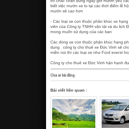
thì chắc chắn đúng ngày giờ mướn yêu cầu
biết việc mướn xe to tại các thời điểm lễ h
mướn sẽ cao hơn
- Các loại xe con thuộc phân khúc xe hạng
viên của Công ty TNHH vận tải và du lịch 
mong muốn sử dụng của các bạn
Các dòng xe con thuộc phận khúc hạng phổ
dụng . công ty cho thuê xe Đức Vinh sẽ ch
miền núi thì các loại xe như Ford everst h
Công ty cho thuê xe Đức Vinh hận hạnh đ
Chia sẻ bài đăng
:
Bài viết liên quan :