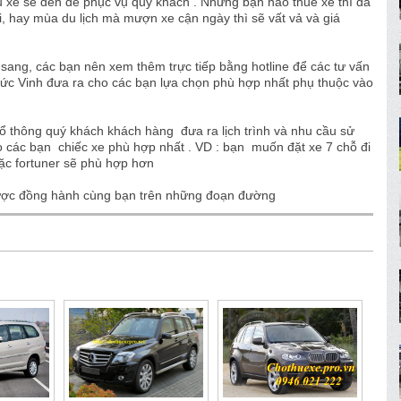
 xe sẽ đến để phục vụ quý khách . Những bạn nào thuê xe thì đã
ội, hay mùa du lịch mà mượn xe cận ngày thì sẽ vất vả và giá
 sang, các bạn nên xem thêm trực tiếp bằng hotline để các tư vấn
Đức Vinh đưa ra cho các bạn lựa chọn phù hợp nhất phụ thuộc vào
 thông quý khách khách hàng đưa ra lịch trình và nhu cầu sử
o các bạn chiếc xe phù hợp nhất . VD : bạn muốn đặt xe 7 chỗ đi
oặc fortuner sẽ phù hợp hơn
ược đồng hành cùng bạn trên những đoạn đường