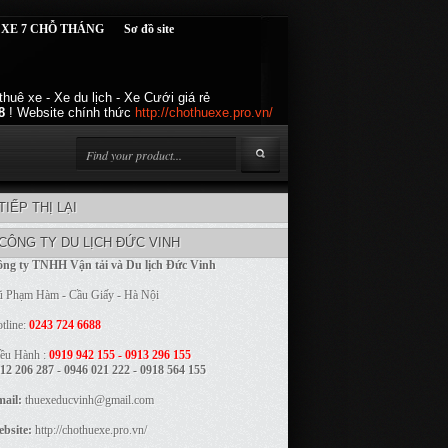
 XE 7 CHỖ THÁNG
Sơ đồ site
huê xe - Xe du lịch - Xe Cưới giá rẻ
8
! Website chính thức
http://chothuexe.pro.vn/
TIẾP THỊ LẠI
CÔNG TY DU LỊCH ĐỨC VINH
ng ty TNHH Vận tải và Du lịch Đức Vinh
 Phạm Hàm - Cầu Giấy - Hà Nội
tline:
0243 724 6688
ều Hành :
0919 942 155 - 0913 296 155
12 206 287 - 0946 021 222 - 0918 564 155
ail:
thuexeducvinh@gmail.com
bsite:
http://chothuexe.pro.vn/