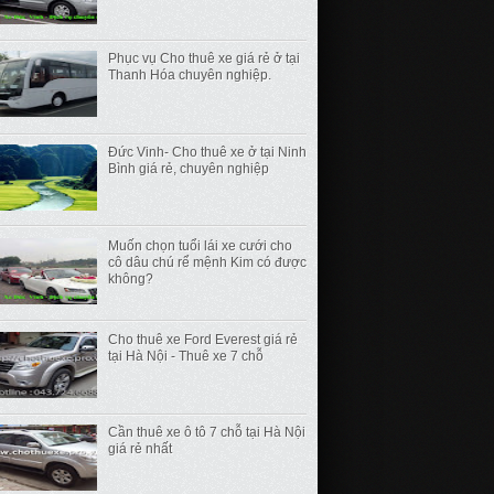
Phục vụ Cho thuê xe giá rẻ ở tại
Thanh Hóa chuyên nghiệp.
Đức Vinh- Cho thuê xe ở tại Ninh
Bình giá rẻ, chuyên nghiệp
Muốn chọn tuổi lái xe cưới cho
cô dâu chú rể mệnh Kim có được
không?
Cho thuê xe Ford Everest giá rẻ
tại Hà Nội - Thuê xe 7 chỗ
Cần thuê xe ô tô 7 chỗ tại Hà Nội
giá rẻ nhất