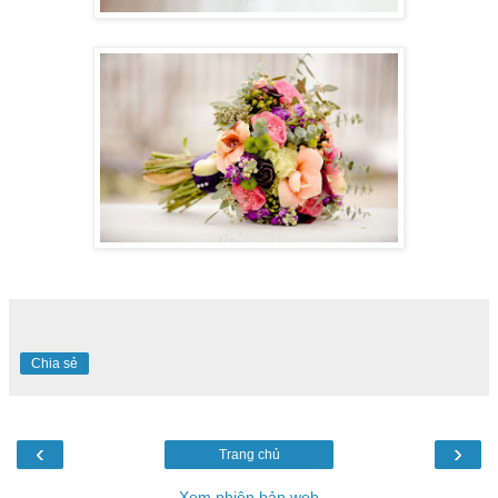
Chia sẻ
‹
›
Trang chủ
Xem phiên bản web