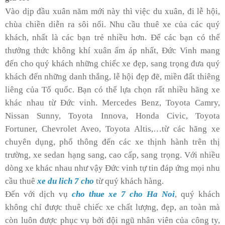
Vào dịp đầu xuân năm mới này thì việc du xuân, đi lễ hội,
chùa chiền diễn ra sôi nổi. Nhu cầu thuê xe của các quý
khách, nhất là các bạn trẻ nhiều hơn. Để các bạn có thể
thưởng thức không khí xuân ấm áp nhất, Đức Vinh mang
đến cho quý khách những chiếc xe đẹp, sang trọng đưa quý
khách đến những danh thắng, lễ hội đẹp đẽ, miền đất thiêng
liêng của Tổ quốc. Bạn có thể lựa chọn rất nhiều hãng xe
khác nhau từ Đức vinh. Mercedes Benz, Toyota Camry,
Nissan Sunny, Toyota Innova, Honda Civic, Toyota
Fortuner, Chevrolet Aveo, Toyota Altis,…từ các hãng xe
chuyên dụng, phổ thông đến các xe thịnh hành trên thị
trường, xe sedan hạng sang, cao cấp, sang trọng. Với nhiều
dòng xe khác nhau như vậy Đức vinh tự tin đáp ứng mọi nhu
cầu thuê
xe du lich 7 cho
từ quý khách hàng.
Đến với dịch vụ
cho thue xe 7 cho Ha Noi
, quý khách
không chỉ được thuê chiếc xe chất lượng, đẹp, an toàn mà
còn luôn được phục vụ bởi đội ngũ nhân viên của công ty,