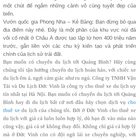
một chút để ngắm những cảnh vô cùng tuyệt đẹp của
biển.
Vườn quốc gia Phong Nha – Kẻ Bàng: Bạn đừng bỏ qua
địa điểm này nhé.
Đây là một phần của khu vực núi đá
vôi cổ nhất ở Châu Á được tạo lập từ hơn 400 triệu năm
trước, gắn liền với các chu kỳ kiến tạo và phát triển
chính của lịch sử trái đất.
Bạn muốn có chuyến du lịch tới Quảng Bình? Hãy cùng
chúng tôi tận hưởng chuyến du lịch hoàn hảo, với chiếc xe
du lịch êm ả, ngợi cảm giác như ru ngủ. Công ty TNHH Vận
Tải và Du Lịch Đức Vinh là công ty cho thuê xe du lịch uy
tín nhất tại Hà Nội. Bạn muốn có chuyến du lịch tới Quảng
Bình hay đi du lịch bất cứ nơi đâu hãy chọn dịch vụ
cho
thuê xe
du lịch của chúng tôi. Bởi ở Đức Vinh cho thuê xe
du lịch với giá cả luôn luôn hợp lý, dù bạn đi vào mùa nào
cũng vậy, giá cả sẽ không thay đổi. Không chỉ giá cả hợp lý
mà ở Đức Vinh còn có đội ngũ lái xe chuyên nghiệp, với