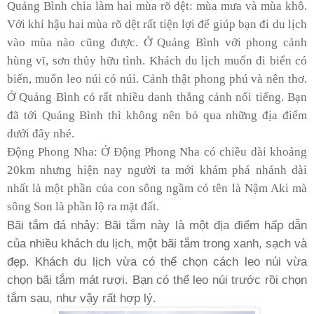
Quảng Bình chia làm hai mùa rõ dệt: mùa mưa và mùa khô.
Với khí hậu hai mùa rõ dệt rất tiện lợi để giúp bạn đi du lịch
vào mùa nào cũng được. Ở Quảng Bình với phong cảnh
hùng vĩ, sơn thủy hữu tình. Khách du lịch muốn đi biển có
biển, muốn leo núi có núi. Cảnh thật phong phú và nên thơ.
Ở Quảng Bình có rất nhiều danh thắng cảnh nổi tiếng. Bạn
đã tới Quảng Bình thì không nên bỏ qua những địa điểm
dưới đây nhé.
Động Phong Nha: Ở Động Phong Nha có chiều dài khoảng
20km nhưng hiện nay người ta mới khám phá nhánh dài
nhất là một phần của con sông ngầm có tên là Nậm Aki mà
sông Son là phần lộ ra mặt đất.
Bãi tắm đá nhảy: Bãi tắm này là một địa điểm hấp dẫn
của nhiều khách du lịch, một bãi tắm trong xanh, sạch và
đẹp. Khách du lịch vừa có thể chọn cách leo núi vừa
chọn bãi tắm mát rượi. Bạn có thể leo núi trước rồi chọn
tắm sau, như vậy rất hợp lý.